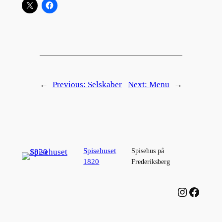
←
Previous:
Selskaber
Next:
Menu
→
Spisehuset
Spisehus på
1820
Frederiksberg
Instagram
Facebook