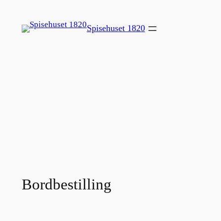
Spring
til
Spisehuset 1820
indhold
Bordbestilling